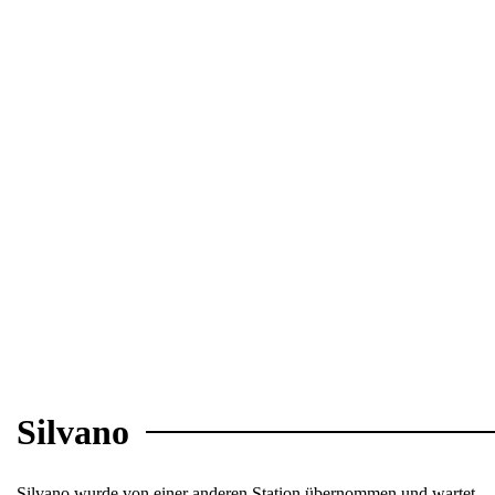
Silvano
Silvano wurde von einer anderen Station übernommen und wartet