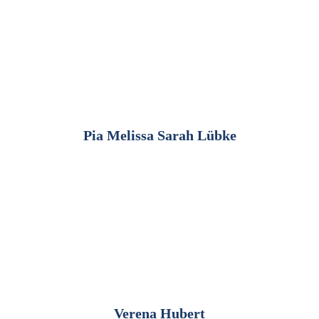
TEAM
Pia Melissa Sarah Lübke
1. Vorsitzende
Erlaubnis nach Paragraph 11 TierSchG und Transporterlaubnis
zuständig für Abgabe- und Aufnahmetiere
Pflege und Vermittlung unserer Hunde
begleitet Ungarnfahrten
Kontakt zu allen Tierheimen und Stationen in Ungarn
Vor- und Nachkontrollen
Verena Hubert