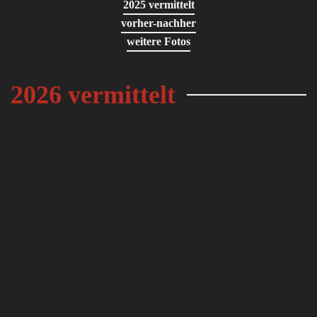
2025 vermittelt
vorher-nachher
weitere Fotos
2026 vermittelt
Acapulco
Aelis
Aglaranna
Alaric
Allie
Althea
Amorette
Anniken
Anyegin
Aube
Audrey
Aveline
Baba
Bambusz
Bastien
Bergen
Bertina
Blanka
Bluen
Boci
Bogi
Bonnie