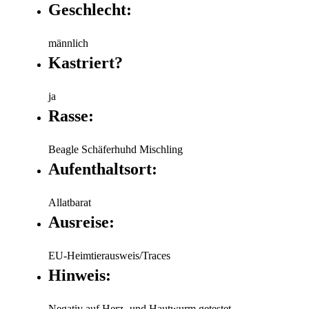
Geschlecht:
männlich
Kastriert?
ja
Rasse:
Beagle Schäferhuhd Mischling
Aufenthaltsort:
Allatbarat
Ausreise:
EU-Heimtierausweis/Traces
Hinweis:
Negativ auf Herz- und Hautwurm getestet