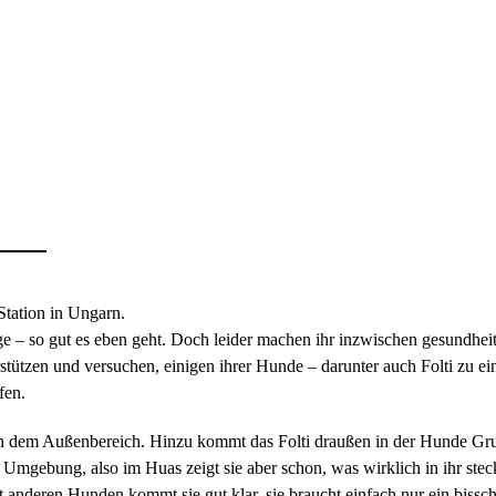
 Station in Ungarn.
ge – so gut es eben geht. Doch leider machen ihr inzwischen gesundhei
ützen und versuchen, einigen ihrer Hunde – darunter auch Folti zu e
fen.
in dem Außenbereich. Hinzu kommt das Folti draußen in der Hunde Gruppe
Umgebung, also im Huas zeigt sie aber schon, was wirklich in ihr steckt
 anderen Hunden kommt sie gut klar, sie braucht einfach nur ein bissc