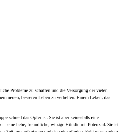
tliche Probleme zu schaffen und die Versorgung der vielen
inem neuen, besseren Leben zu verhelfen. Einem Leben, das
 schnell das Opfer ist. Sie ist aber keinesfalls eine
 – eine liebe, freundliche, witzige Hündin mit Potenzial. Sie ist
hen Zeit, um aufzutauen und sich einzufinden. Folti muss zudem