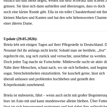
einfach um und bleibt liegen, wedelt mit dem Schwanz und scheint 
grinsen. Sie lässt sich dann aufstellen und überzeugen, dass es doch
noch eine kleine Runde gibt. Ella ist ein toller Charakterhund mit ihr
kleinen Macken und Kanten und hat den sehr liebenswerten Charme
einer älteren Dame.
Update (29.05.2026):
Briela lebt seit einigen Tagen auf ihrer Pflegestelle in Deutschland. 
Neustart fiel ihr anfangs nicht leicht: Sobald man sie berührte, „fror“ 
regelrecht ein, zog sich zurück und versuchte, unsichtbar zu werden.
Doch jeden Tag macht sie Fortschritte. Mittlerweile sucht sie aktiv di
Nähe ihrer Menschen, schaut nach, wo sie sich befinden, und beginn
sogar, Streicheleinheiten einzufordern. Sie kuschelt gerne, lässt sich
überall anfassen und problemlos hochheben und genießt den
Körperkontakt zunehmend.
Briela ist stubenrein, fährt – wenn auch nicht mit großer Begeisterun
brav im Auto mit und kann stundenweise alleine bleiben. Über Futte
lässt sie sich hervorragend motivieren und legt dabei ihre anfänglich