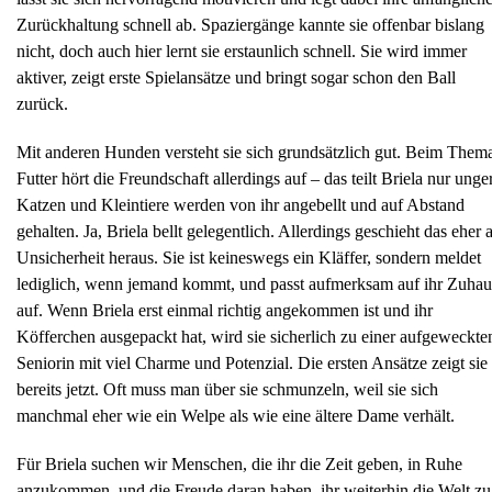
Zurückhaltung schnell ab. Spaziergänge kannte sie offenbar bislang
nicht, doch auch hier lernt sie erstaunlich schnell. Sie wird immer
aktiver, zeigt erste Spielansätze und bringt sogar schon den Ball
zurück.
Mit anderen Hunden versteht sie sich grundsätzlich gut. Beim Them
Futter hört die Freundschaft allerdings auf – das teilt Briela nur unge
Katzen und Kleintiere werden von ihr angebellt und auf Abstand
gehalten. Ja, Briela bellt gelegentlich. Allerdings geschieht das eher 
Unsicherheit heraus. Sie ist keineswegs ein Kläffer, sondern meldet
lediglich, wenn jemand kommt, und passt aufmerksam auf ihr Zuhau
auf. Wenn Briela erst einmal richtig angekommen ist und ihr
Köfferchen ausgepackt hat, wird sie sicherlich zu einer aufgeweckte
Seniorin mit viel Charme und Potenzial. Die ersten Ansätze zeigt sie
bereits jetzt. Oft muss man über sie schmunzeln, weil sie sich
manchmal eher wie ein Welpe als wie eine ältere Dame verhält.
Für Briela suchen wir Menschen, die ihr die Zeit geben, in Ruhe
anzukommen, und die Freude daran haben, ihr weiterhin die Welt zu