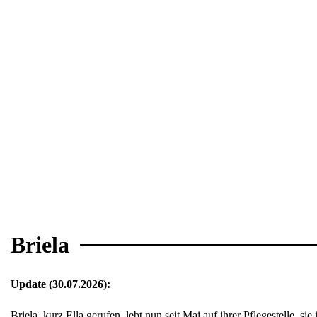
Briela
Update (30.07.2026):
Briela, kurz Ella gerufen, lebt nun seit Mai auf ihrer Pflegestelle, sie i