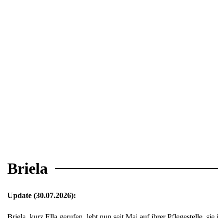
Briela
Update (30.07.2026):
Briela, kurz Ella gerufen, lebt nun seit Mai auf ihrer Pflegestelle, sie i