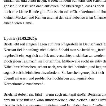
einfach um und bleibt liegen, wedelt mit dem Schwanz und scheint 
grinsen. Sie lässt sich dann aufstellen und überzeugen, dass es doch
noch eine kleine Runde gibt. Ella ist ein toller Charakterhund mit ihr
kleinen Macken und Kanten und hat den sehr liebenswerten Charme
einer älteren Dame.
Update (29.05.2026):
Briela lebt seit einigen Tagen auf ihrer Pflegestelle in Deutschland. 
Neustart fiel ihr anfangs nicht leicht: Sobald man sie berührte, „fror“ 
regelrecht ein, zog sich zurück und versuchte, unsichtbar zu werden.
Doch jeden Tag macht sie Fortschritte. Mittlerweile sucht sie aktiv di
Nähe ihrer Menschen, schaut nach, wo sie sich befinden, und beginn
sogar, Streicheleinheiten einzufordern. Sie kuschelt gerne, lässt sich
überall anfassen und problemlos hochheben und genießt den
Körperkontakt zunehmend.
Briela ist stubenrein, fährt – wenn auch nicht mit großer Begeisterun
brav im Auto mit und kann stundenweise alleine bleiben. Über Futte
lässt sie sich hervorragend motivieren und legt dabei ihre anfänglich