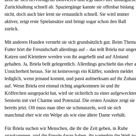
Zurückhaltung schnell ab. Spaziergänge kannte sie offenbar bislang
nicht, doch auch hier lernt sie erstaunlich schnell. Sie wird immer
aktiver, zeigt erste Spielansätze und bringt sogar schon den Ball
zurück.
Mit anderen Hunden versteht sie sich grundsätzlich gut. Beim Them
Futter hört die Freundschaft allerdings auf – das teilt Briela nur unge
Katzen und Kleintiere werden von ihr angebellt und auf Abstand
gehalten. Ja, Briela bellt gelegentlich. Allerdings geschieht das eher 
Unsicherheit heraus. Sie ist keineswegs ein Kläffer, sondern meldet
lediglich, wenn jemand kommt, und passt aufmerksam auf ihr Zuhau
auf. Wenn Briela erst einmal richtig angekommen ist und ihr
Köfferchen ausgepackt hat, wird sie sicherlich zu einer aufgeweckte
Seniorin mit viel Charme und Potenzial. Die ersten Ansätze zeigt sie
bereits jetzt. Oft muss man über sie schmunzeln, weil sie sich
manchmal eher wie ein Welpe als wie eine ältere Dame verhält.
Für Briela suchen wir Menschen, die ihr die Zeit geben, in Ruhe
anzukommen, und die Freude daran haben, ihr weiterhin die Welt zu