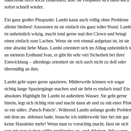
sofort schnell wieder.
Ein ganz großer Pluspunkt: Lambi kann auch völlig ohne Probleme
alleine bleiben! ​Ansonsten ist sie einfach ein ganz toller Hund. Lamb
ist unheimlich witzig, macht total gerne mal den Clown und bringt
einen einfach zum Lachen. Wenn sie erst einmal aufgetaut ist, ist sie
eine absolut liebe Maus. ​Lambi orientiert sich im Alltag unheimlich t
an meinem Ersthund Ivan, er gibt ihr sehr viel Sicherheit bei ihrer
Entwicklung – allerdings orientiert sie sich auch nicht zu doll oder
übermäßig an ihm.
Lambi geht super gerne spazieren. Mittlerweile können wir sogar
richtig lange Spaziergänge machen und sie liebt es einfach total! Ein
absolutes Highlight für Lambi ist außerdem Wasser. Sie geht gerne
hinein, legt sich richtig rein und macht dann ab und zu mit einer Pfot
so ein süßes ‚Patsch-Patsch‘. ​Während Lambi anfangs große Proble
mit dem an- ableinen hatte, brauche ich mittlerweile hier bei mir gar
keine Hausleine mehr! Wenn man es vorsichtig macht, lässt sie sich
von mir inzwischen völlig problemlos an- und ableinen. Wir waren