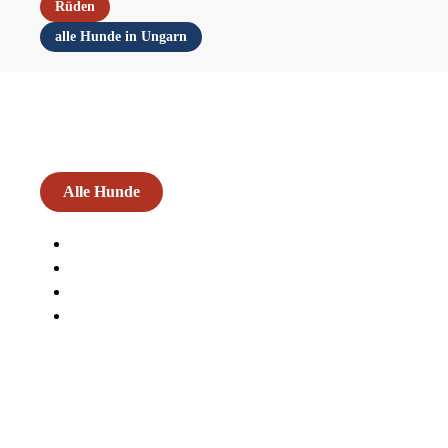
Rüden
alle Hunde in Ungarn
Alle Hunde
Agnese
Hündin
geb. ca. 29.04.2022