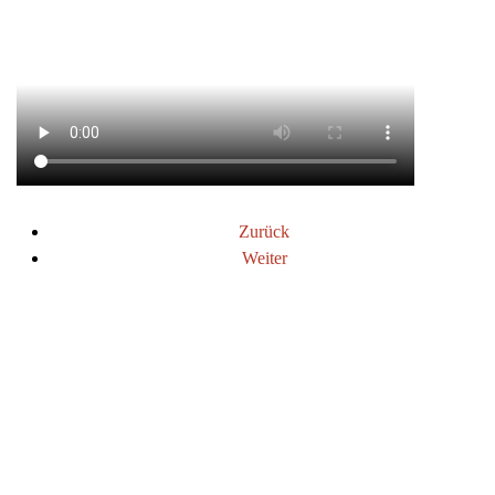
Zurück
Weiter
SPENDENKONTO
Pfotenhilfe Sauerland
Sparkasse Arnsberg-Sundern
IBAN: DE21 4665 0005 1180 0797 23