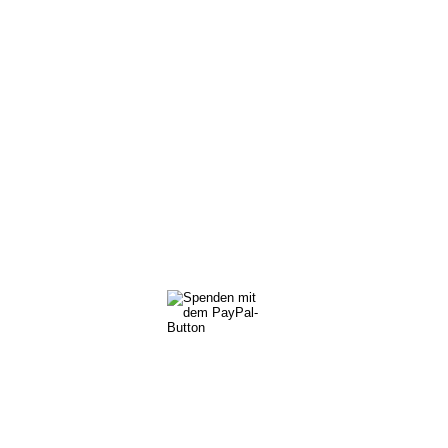
SPENDENKONTO
Pfotenhilfe Sauerland
Sparkasse Arnsberg-Sundern
IBAN: DE21 4665 0005 1180 0797 23
PayPal
pfotenhilfe-sauerland@gmx.de
Impressum
Datenschutz