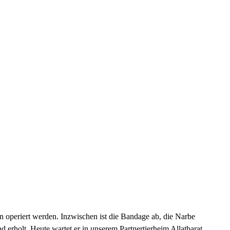
 operiert werden. Inzwischen ist die Bandage ab, die Narbe
d erholt. Heute wartet er in unserem Partnertierheim Allatbarat