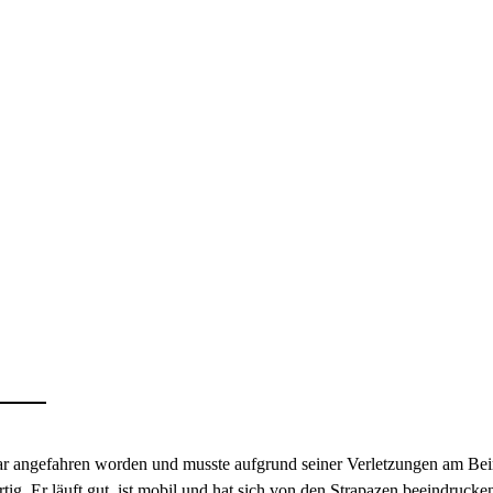
r angefahren worden und musste aufgrund seiner Verletzungen am Bein
g. Er läuft gut, ist mobil und hat sich von den Strapazen beeindrucken