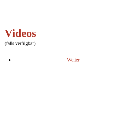
Videos
(falls verfügbar)
Weiter
SPENDENKONTO
Pfotenhilfe Sauerland
Sparkasse Arnsberg-Sundern
IBAN: DE21 4665 0005 1180 0797 23
PayPal